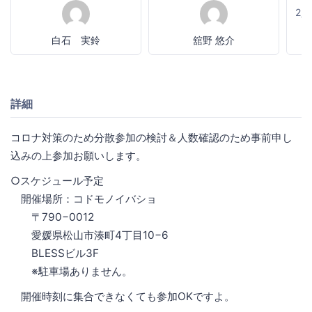
2
白石 実鈴
舘野 悠介
詳細
コロナ対策のため分散参加の検討＆人数確認のため事前申し
込みの上参加お願いします。
○スケジュール予定
開催場所：コドモノイバショ
〒790−0012
愛媛県松山市湊町4丁目10−6
BLESSビル3F
※駐車場ありません。
開催時刻に集合できなくても参加OKですよ。